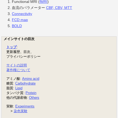
Functional MRI (
fMRI
)
血流のパラメーター
CBF, CBV, MTT
Connectivity
FCD map
BOLD