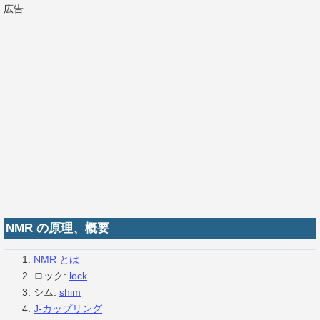
広告
NMR の原理、概要
NMR とは
ロック:
lock
シム:
shim
J-カップリング