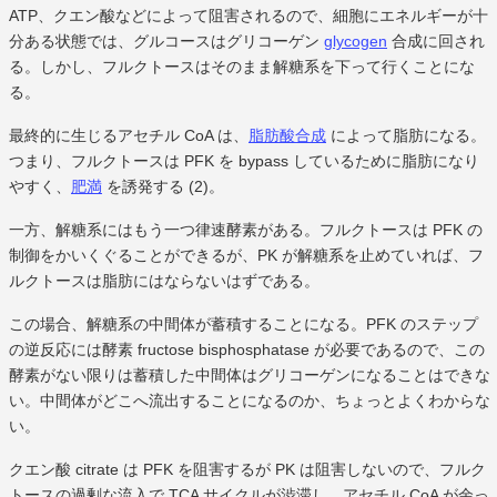
ATP、クエン酸などによって阻害されるので、細胞にエネルギーが十
分ある状態では、グルコースはグリコーゲン
glycogen
合成に回され
る。しかし、フルクトースはそのまま解糖系を下って行くことにな
る。
最終的に生じるアセチル CoA は、
脂肪酸合成
によって脂肪になる。
つまり、フルクトースは PFK を bypass しているために脂肪になり
やすく、
肥満
を誘発する (2)。
一方、解糖系にはもう一つ律速酵素がある。フルクトースは PFK の
制御をかいくぐることができるが、PK が解糖系を止めていれば、フ
ルクトースは脂肪にはならないはずである。
この場合、解糖系の中間体が蓄積することになる。PFK のステップ
の逆反応には酵素 fructose bisphosphatase が必要であるので、この
酵素がない限りは蓄積した中間体はグリコーゲンになることはできな
い。中間体がどこへ流出することになるのか、ちょっとよくわからな
い。
クエン酸 citrate は PFK を阻害するが PK は阻害しないので、フルク
トースの過剰な流入で TCA サイクルが渋滞し、アセチル CoA が余っ