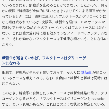
ているときにも、解糖系を止めることができない。したがって、何ら
かの要因で解糖系が全体的に遅いとき (つまり PK による阻害がかか
っているとき) には、過剰に流入したフルクトースがグリコーゲンに
なる道は残されているが (次段落、糖新生を経由)、TCA サイクルや
過剰なアセチル CoA からのフィードバックはフルクトースには効か
ない。これは糖の過剰時に最も効きそうなフィードバックシステムな
ので、それが効かないフルクトースは不健康な糖ということになるの
だろう。
糖新生が起きていれば、フルクトースはグリコーゲ
ンになれる
細胞で、解糖系がそもそも動いておらず、かわりに
糖新生
が起こっ
ているケースを考えてみる。なお、細胞内で糖新生と解糖は同時には
起こらない。
このとき、解糖系に合流したフルクトースは糖新生経路に乗り、グリ
コーゲンとなるだろう。「フルクトースはグリコーゲンを replenish
する」という表現があるが、これはこのような状況を想定している。