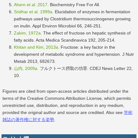
Ahern et al. 2017.
Biochemistry Free For All.
Sridhar et al. 1999a.
Elucidation of enzymes in fermentation
pathways used by Clostridium thermosuccinogenes growing
on inulin. Appl Environ Microbiol 66, 246-251.
Zakim, 1972a.
The effect of fructose on hepatic synthesis of
fatty acids. Acta Medica Scandinavica 192, 205-214.
Khitan and Kim, 2013a.
Fructose: a key factor in the
development of metabolic syndrome and hypertension. J Nutr
Metab 2013, 682673.
山内, 2009a.
フルクトース摂取の功罪. CDEJ News Letter 22,
10.
Figures are cited from open-access articles distributed under the
terms of the Creative Commons Attribution License, which permits
unrestricted use, distribution, and reproduction in any medium,
provided the original author and source are credited. Also see
学術
雑誌の著作権に対する姿勢
.