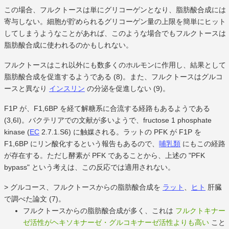
この場合、フルクトースは単にグリコーゲンとなり、脂肪酸合成には
寄与しない。細胞が貯められるグリコーゲン量の上限を簡単にヒット
してしまうようなことがあれば、このような場合でもフルクトースは
脂肪酸合成に使われるのかもしれない。
フルクトースはこれ以外にも数多くのホルモンに作用し、結果として
脂肪酸合成を促進するようである (8)。また、フルクトースはグルコ
ースと異なり
インスリン
の分泌を促進しない (9)。
F1P が、F1,6BP を経て解糖系に合流する経路もあるようである
(3,6I)。バクテリアでの文献が多いようで、fructose 1 phosphate
kinase (
EC
2.7.1.S6) に触媒される。ラットの PFK が F1P を
F1,6BP にリン酸化するという報告もあるので、
哺乳類
にもこの経路
が存在する。ただし酵素が PFK であることから、上述の "PFK
bypass" という考えは、この反応では適用されない。
> グルコース、フルクトースからの脂肪酸合成を
ラット
、
ヒト
肝臓
で調べた論文 (7)。
フルクトースからの脂肪酸合成が多く、これは
フルクトキナー
ゼ活性がヘキソキナーゼ・グルコキナーゼ活性よりも高い
こと