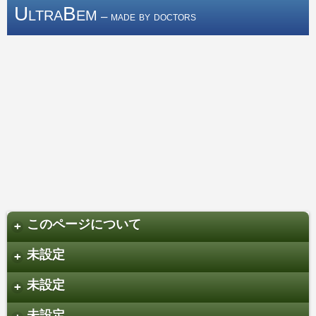
UltraBem
– made by doctors
このページについて
+
未設定
+
未設定
+
未設定