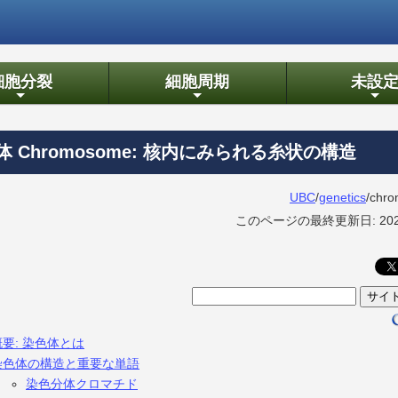
細胞分裂
細胞周期
未設
+
+
+
体 Chromosome: 核内にみられる糸状の構造
UBC
/
genetics
/chr
このページの最終更新日: 2026
概要: 染色体とは
染色体の構造と重要な単語
染色分体クロマチド