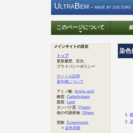
UltraBem
– made by doctors
このページについて
+
染色