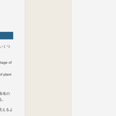
いくつ
stage of
of plant
命名の
る。
見えるよ