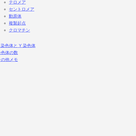
テロメア
セントロメア
動原体
複製起点
クロマチン
 染色体と Y 染色体
染色体の数
その他メモ