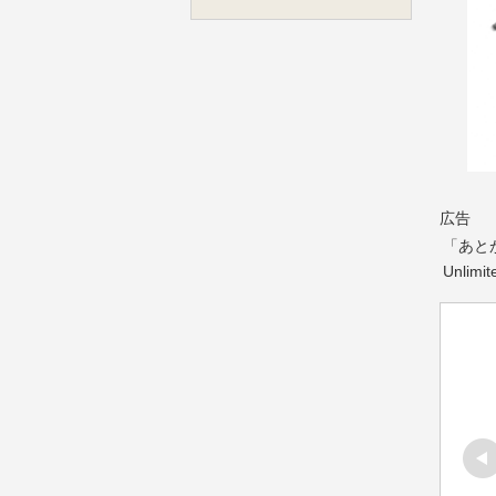
広告
「あと
Unli