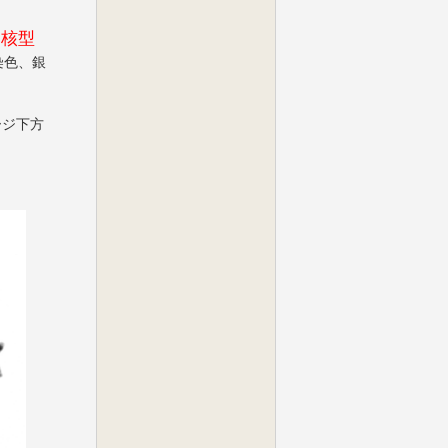
核型
を
染色、銀
ージ下方