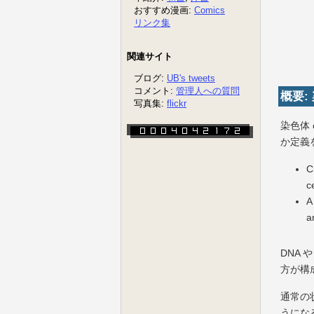
概要:
染色体 
か定義
C
ce
A
a
DNA 
方が構
通常の
うになる