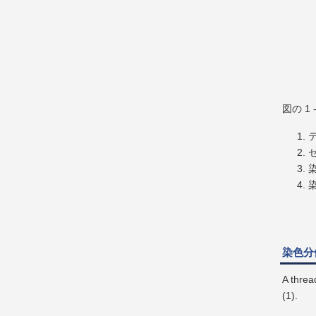
図の 
染色分体:
A threa
(1).