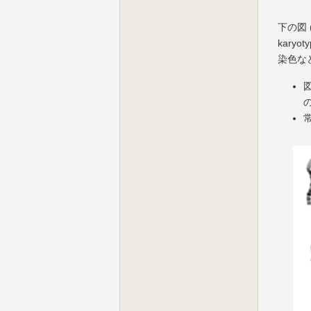
下の図 
kar
染色な