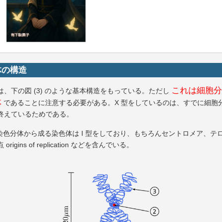
体の構造
これは細胞分
は、下の図 (3) のような基本構造をもっている。ただし
体
であることに注意する必要がある。X 型をしているのは、すでに細胞
終えているためである。
の染色分体から成る染色体は I 型をしており、もちろんセントロメア、テ
origins of replication などを含んでいる。