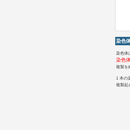
染色
染色体
染色
複製を
1 本
複製起点 