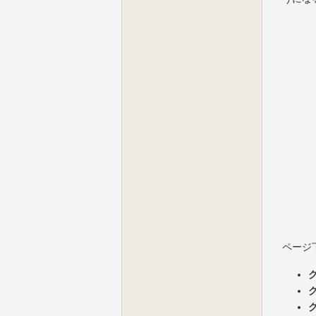
ページ
ク
ク
ク