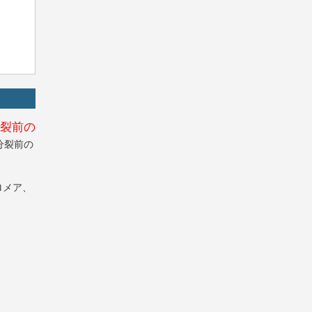
裂前の
分裂前の
ロメア、