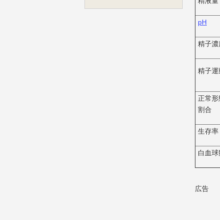
精液量
pH
精子濃
精子運
正常形
割合
生存率
白血球
広告