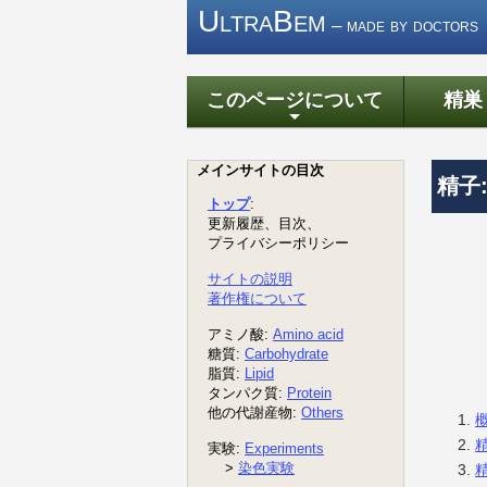
UltraBem
– made by doctors
このページについて
精巣
+
精子
精