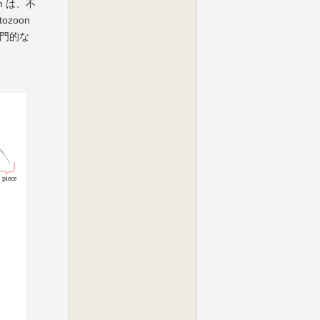
rm は、不
zoon
専門的な