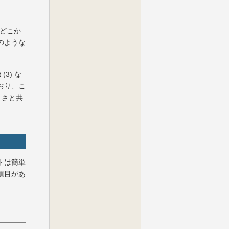
スがどこか
のような
(3) な
ており、こ
きさと共
トは簡単
項目があ