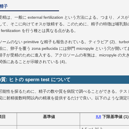
精子
精は、一般に external fertilization という方法による。つまり、メ
して、そこに向けてオスが放精する。このために、精子の特徴は哺乳類
nal fertilization を行う種とは異なる点がある。
ームのない primitive な精子も報告されている。ティラピア (2)、turbot 
に、卵子を覆う zona pellucida には卵門 micropyle という穴が開い
精子が受精のために進入する。アクロソームの有無は、micropyle の大
関係にあることが示唆されている (4)。
: ヒトの sperm test について
可能性を探るために、精子の数や質を病院で調べることができる。テス
院に射精後数時間以内の精液を提供するだけで良い。以下のような測定
項目
基準値
IUI
下限基準値 (1)