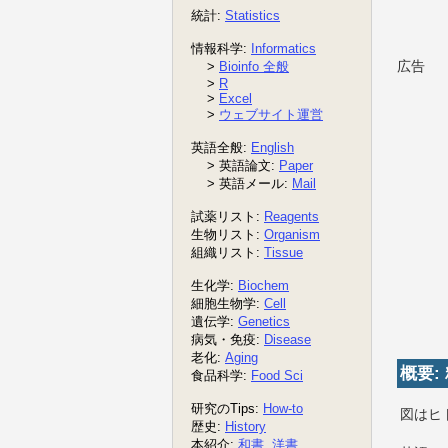
広告
概要:
図はヒト