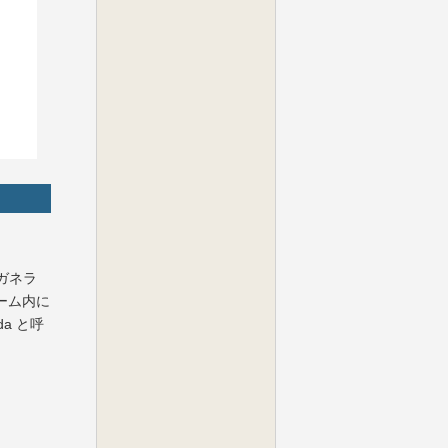
ガネラ
ーム内に
da と呼