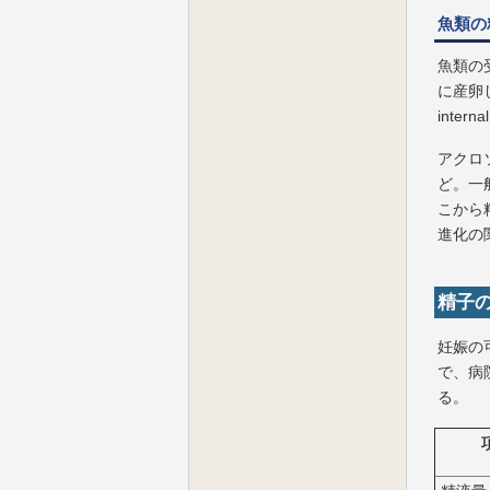
魚類の
魚類の受
に産卵
inter
アクロソ
ど。一般
こから
進化の
精子の質
妊娠の
で、病
る。