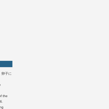
、卵子に
e
f the
6.
ing