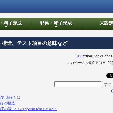
・精子形成
卵巣・卵子形成
未設
+
+
: 構造、テスト項目の意味など
UBC
/other_topics/gon
このページの最終更新日: 2026
概要: 精子とは
精子の構造
子の質: ヒトの sperm test について