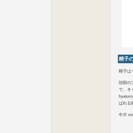
精子
精子は一
頭部の
で、キ
hyalu
ばれる
中片 m