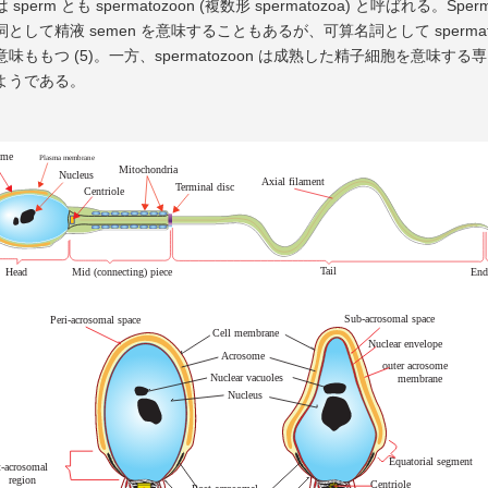
sperm とも spermatozoon (複数形 spermatozoa) と呼ばれる。Spe
として精液 semen を意味することもあるが、可算名詞として spermato
味ももつ (5)。一方、spermatozoon は成熟した精子細胞を意味する
ようである。