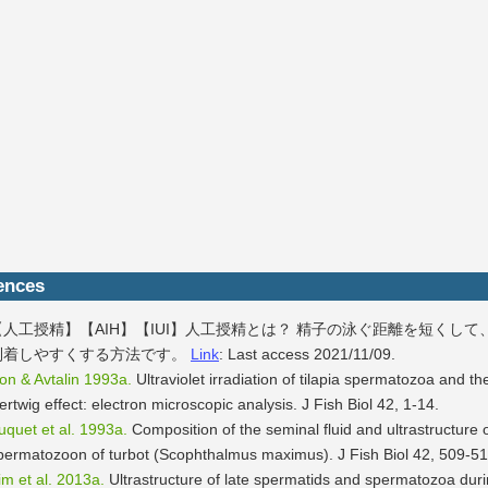
ences
【人工授精】【AIH】【IUI】人工授精とは？ 精子の泳ぐ距離を短くして
到着しやすくする方法です。
Link
: Last access 2021/11/09.
on & Avtalin 1993a.
Ultraviolet irradiation of tilapia spermatozoa and th
ertwig effect: electron microscopic analysis. J Fish Biol 42, 1-14.
uquet et al. 1993a.
Composition of the seminal fluid and ultrastructure o
permatozoon of turbot (Scophthalmus maximus). J Fish Biol 42, 509-51
im et al. 2013a.
Ultrastructure of late spermatids and spermatozoa dur