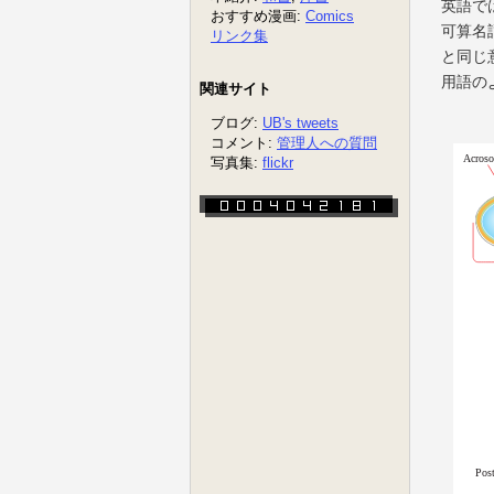
英語では 
可算名詞
と同じ意
用語の