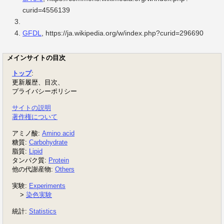
curid=4556139
GFDL
, https://ja.wikipedia.org/w/index.php?curid=296690