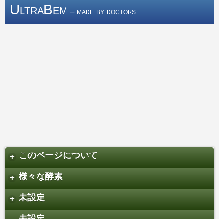
UltraBem
– made by doctors
このページについて
+
様々な酵素
+
未設定
+
未設定