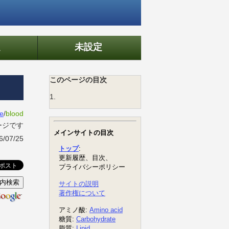
定
未設定
このページの目次
1.
ue
/
blood
ージです
07/25