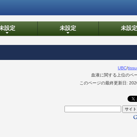
未設定
未設定
未設
+
+
UBC
/
tiss
血液に関する上位のペ
このページの最終更新日: 2026/