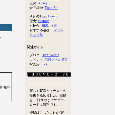
d
参照の