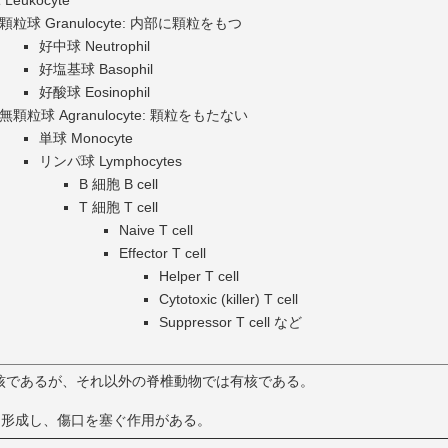
顆粒球 Granulocyte: 内部に顆粒をもつ
好中球 Neutrophil
好塩基球 Basophil
好酸球 Eosinophil
無顆粒球 Agranulocyte: 顆粒をもたない
単球 Monocyte
リンパ球 Lymphocytes
B 細胞 B cell
T 細胞 T cell
Naive T cell
Effector T cell
Helper T cell
Cytotoxic (killer) T cell
Suppressor T cell など
核であるが、それ以外の脊椎動物では有核である。
を形成し、傷口を塞ぐ作用がある。