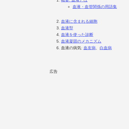
概要: 血液とは
血液・血管関係の用語集
血液に含まれる細胞
血液型
血液を使った診断
血液凝固のメカニズム
血液の病気:
血友病
、
白血病
広告