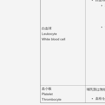
白血球
Leukocyte
White blood cell
血小板
哺乳類は無
Platelet
血栓
Thrombocyte