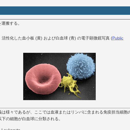
を運搬する。
、活性化した血小板 (黄) および白血球 (青) の電子顕微鏡写真 (
Public
義は様々であるが、ここでは血液またはリンパに含まれる免疫担当細胞
以下の細胞が白血球に分類される。
Leukocyte