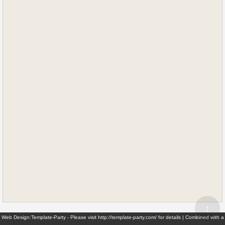
↑
Web Design:Template-Party - Please visit http://template-party.com/ for details | Combined with a