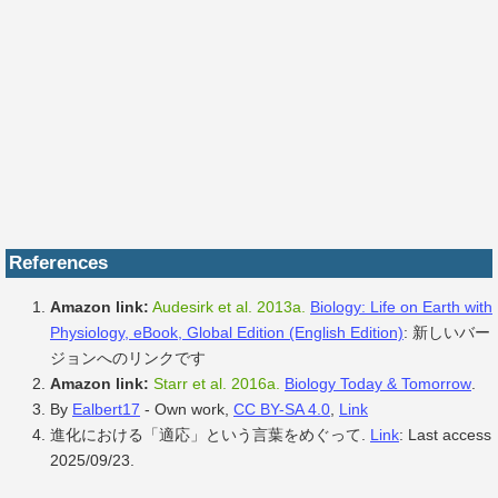
References
Amazon link:
Audesirk et al. 2013a.
Biology: Life on Earth with
Physiology, eBook, Global Edition (English Edition)
: 新しいバー
ジョンへのリンクです
Amazon link:
Starr et al. 2016a.
Biology Today & Tomorrow
.
By
Ealbert17
-
Own work
,
CC BY-SA 4.0
,
Link
進化における「適応」という言葉をめぐって.
Link
: Last access
2025/09/23.