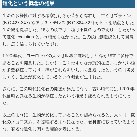
進化という概念の発展
生命の多様性に対する考察ははるか昔から存在し、古くはプラトン
(B.C.427-347) やアリストテレス (B.C.384-322) がヒトを頂点とした
生命観を提唱した。彼らの説では、種は不変のものであり、したがっ
て進化 evolution という概念もなかった。この説は創造説として発展
し、広く信じられていた (1)。
1700 年代、ヨーロッパの人々は世界に進出し、生命が非常に多様で
あることを発見した。しかも、ごくわずかな形態的な違いしかない種
が多数存在しており、神がこれらをいちいち創造したというのは考え
にくく、生物が変化しているという概念が生まれた。
さらに、この時代に化石の発掘が盛んになり、古い時代には 1700 年
代当時と異なる生物が存在したという概念も認められるようになっ
た。
以上のように、生物が変化していることが認められると、人々は「変
化のメカニズム」を提唱するようになった。教科書に載っているよう
な、有名な進化に関する理論を表にする。