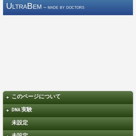
UltraBem
– made by doctors
このページについて
+
DNA 実験
+
未設定
未設定