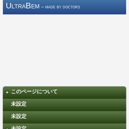
UltraBem
– made by doctors
このページについて
+
未設定
未設定
未設定