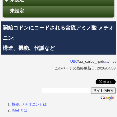
+
未設定
開始コドンにコードされる含硫アミノ酸 メチオ
ニン:
構造、機能、代謝など
UBC
/aa_carbo_lipid/
aa
/met
このページの最終更新日: 2026/04/09
概要: メチオニンとは
fMet とは