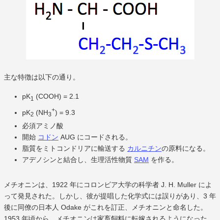
主な特徴は以下の通り。
pK
(COOH) = 2.1
1
+
pK
(NH
) = 9.3
2
3
必須アミノ酸
開始
コドン
AUG にコードされる。
脂質をミトコンドリアに輸送する
カルニチン
の原料になる。
アデノシンと結合し、生理活性物質
SAM
を作る。
メチオニンは、1922 年にコロンビア大学の科学者 J. H. Muller によ
って発見された。しかし、彼が提唱した化学式には誤りがあり、3 年
後に同僚の日本人 Odake がこれを訂正、メチオニンと命名した。
1953 年頃から、メチオニンは家畜飼料に転嫁されるようになった。