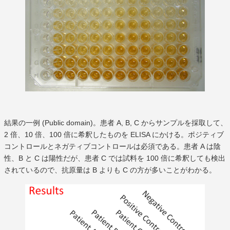
結果の一例 (Public domain)。患者 A, B, C からサンプルを採取して、
2 倍、10 倍、100 倍に希釈したものを ELISA にかける。ポジティブ
コントロールとネガティブコントロールは必須である。患者 A は陰
性、B と C は陽性だが、患者 C では試料を 100 倍に希釈しても検出
されているので、抗原量は B よりも C の方が多いことがわかる。