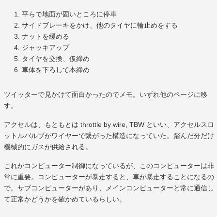
平らで地面が固いところに停車
サイドブレーキをかけ、他のタイヤに輪止めをする
ナットを緩める
ジャッキアップ
タイヤを交換、仮締め
車体を下ろして本締め
ツイッターで見かけて面白かったのでメモ。いずれ他のページに移
す。
アクセルは、もともとは throttle by wire, TBW といい、アクセルスロ
ットルバルブがワイヤーで繋がった構造になっていた。踏んだ分だけ
機械的にガスが供給される。
これがコンピューター制御になっているが、このコンピューターは非
常に重要。コンピューターが暴走すると、車が暴走することになるの
で。サブコンピューターがあり、メインコンピューターと常に通信し
て正常かどうかを確かめているらしい。