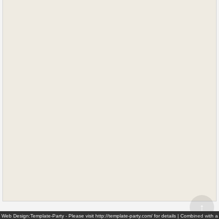
↑
Web Design:Template-Party - Please visit http://template-party.com/ for details | Combined with a