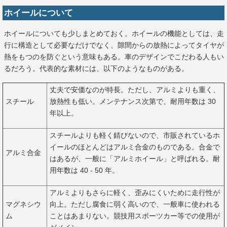
ホイールについて
ホイールについても少しまとめておく。ホイールの機能としては、走
行に構造として必要なだけでなく、隙間からの放熱によってタイヤが
熱をもつのを防ぐという意味もある。車のデザインでこだわる人もい
るだろう。代表的な素材には、以下のようなものがある。
丈夫で安価なのが特長。ただし、アルミよりも重く、
スチール
放熱性も低い。メンテナンス次第で、耐用年数は 30
年以上。
スチールよりも軽く錆びないので、市販されているホ
イールのほとんどはアルミ合金のものである。合金で
アルミ合金
はあるが、一般に「アルミホイール」と呼ばれる。耐
用年数は 40 - 50 年。
アルミよりもさらに軽く、歪みにくいために走行性が
マグネシウ
向上。ただし腐食に弱く高いので、一般車に使われる
ム
ことはあまりない。競技用スポーツカー等での使用が