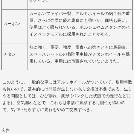
がメイン。
カーボンファイバー製。アルミホイールの約半分の重
量。さらに強度に優れ腐食にも強いが、価格も高い。
カーボン
使用はごく限られている。ポルシェやムスタングのハ
イスペックモデルに採用されたことがある。
熱に強く、重要、強度、腐食への強さともに最高峰。
チタン
スペースシャトルの着陸用車輪がチタンホイールを採
用している。車用には市販されていないようだ。
このように、一般的な車にはアルミホイールがついていて、耐用年数
も長いので、基本的には問題が生じない限り交換は不要である。生じ
うる問題としては、ひび割れ、変形 (パンクした状態での走行などに
よる)、空気漏れなどで、これらは事故に直結する可能性が高いの
で、気づいたらすぐに走行をやめて交換すべき。
広告