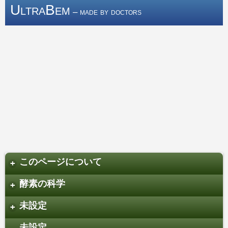
UltraBem
– made by doctors
このページについて
+
酵素の科学
+
未設定
+
未設定