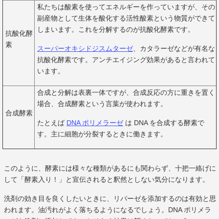
私たちは酸素を使ってエネルギーを作っていますが、その
副産物として生体を酸化する活性酸素という物質ができて
しまいます。これを分解するのが抗酸化酵素です。
抗酸化酵
素
スーパーオキシドジスムターゼ
、カタラーゼなどが有名な
抗酸化酵素です。アンチエイジング効果があると言われて
います。
合成と分解は表裏一体ですが、合成反応の方に重きを置く
場合、合成酵素という言葉が使われます。
合成酵素
たとえば
DNA ポリメラーゼ
は DNA を合成する酵素で
す。主に細胞が分裂するときに働きます。
このように、酵素には様々な種類があるにも関わらず、十把一絡げに
して「酵素入り！」と宣伝されると釈然としない気分になります。
洗剤の効き目を良くしたいときに、リパーゼを添加するのは有効と思
われます。油汚れがよく落ちるようになるでしょう。DNA ポリメラ