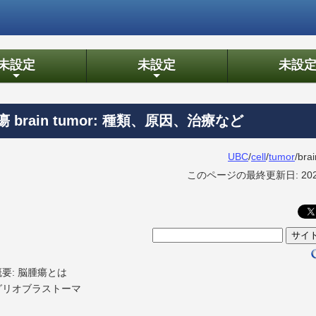
未設定
未設定
未設
+
+
 brain tumor: 種類、原因、治療など
UBC
/
cell
/
tumor
/bra
このページの最終更新日: 2026
概要: 脳腫瘍とは
グリオブラストーマ