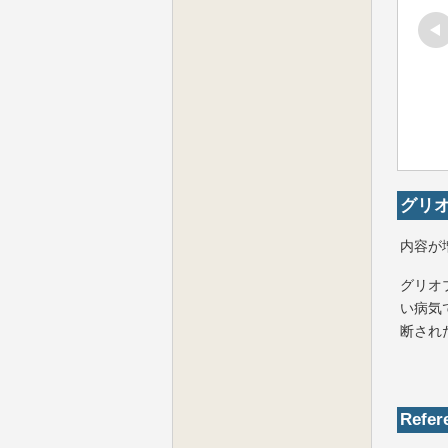
グリ
内容が
グリオ
い病気
断され
Refer