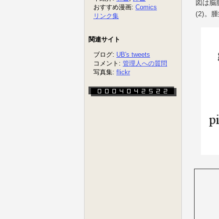
図は脳
(2)