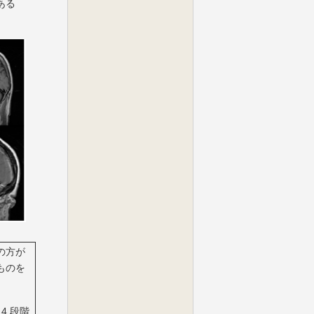
ある
の方が
ものを
4 段階