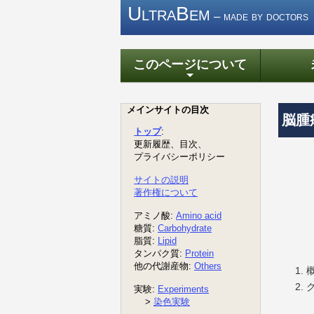
UltraBem
– made by doctors
このページについて
+
脳腫瘍