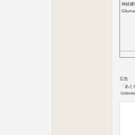
神経膠
Glioma
広告
「あと
Unli