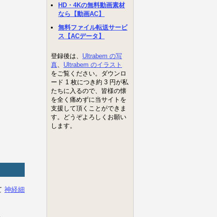
て
神経細