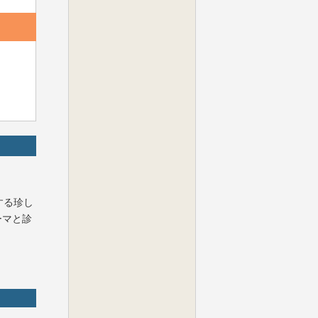
する珍し
ーマと診