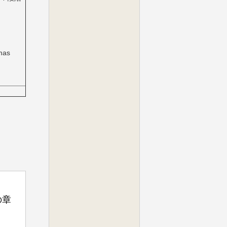
omas
の章