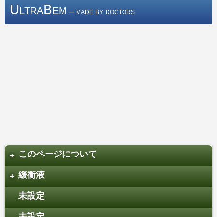
UltraBem
– made by doctors
このページについて
+
緩衝液
+
未設定
未設定