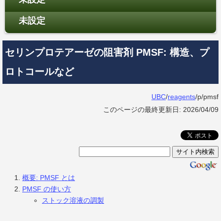
未設定
セリンプロテアーゼの阻害剤 PMSF: 構造、プ
ロトコールなど
UBC
/
reagents
/p/pmsf
このページの最終更新日: 2026/04/09
概要: PMSF とは
PMSF の使い方
ストック溶液の調製