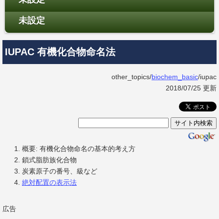
未設定
IUPAC 有機化合物命名法
other_topics/
biochem_basic
/iupac
2018/07/25 更新
概要: 有機化合物命名の基本的考え方
鎖式脂肪族化合物
炭素原子の番号、級など
絶対配置の表示法
広告