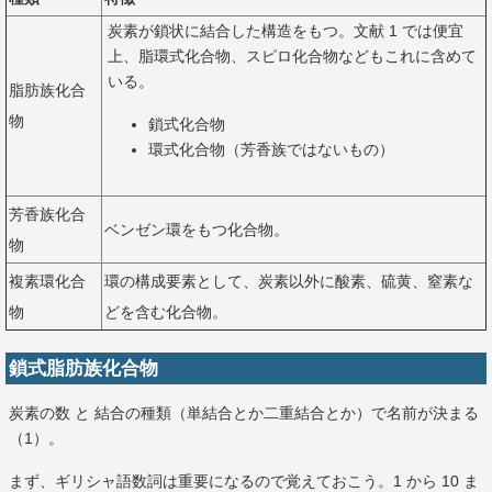
炭素が鎖状に結合した構造をもつ。文献 1 では便宜
上、脂環式化合物、スピロ化合物などもこれに含めて
いる。
脂肪族化合
物
鎖式化合物
環式化合物（芳香族ではないもの）
芳香族化合
ベンゼン環をもつ化合物。
物
複素環化合
環の構成要素として、炭素以外に酸素、硫黄、窒素な
物
どを含む化合物。
鎖式脂肪族化合物
炭素の数 と 結合の種類（単結合とか二重結合とか）で名前が決まる
（1）。
まず、ギリシャ語数詞は重要になるので覚えておこう。1 から 10 ま