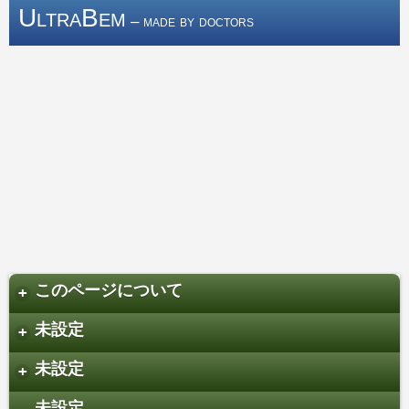
UltraBem
– made by doctors
このページについて
+
未設定
+
未設定
+
未設定