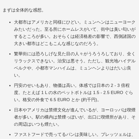
まずは全体的な感想。
大都市はアメリカと同様にひどい。ミュンヘンはニューヨーク
みたいだった。至る所にホームレスがいて、街中は臭い匂いが
するところが多い。おそらくは経済格差の影響で、西側諸国の
大きい都市はどこもこんな感じなのだろう。
繁華街には恐ろしげな見た目の人々がうろうろしており、全く
リラックスできない。治安は悪そう。ただし、観光地ハイデル
ベルクや、小都市マンハイムは、ミュンヘンよりはだいぶ良
い。
円安のせいもあり、物価は高い。体感では日本の 2 - 3 倍程
度。たとえば 1 L の水のペットボトルは 1.5 - 2.5 EURO ぐら
い。格安の外食で 6.5 EURO とか (約千円)。
日本やアメリカは禁煙文化が進んでいるが、ヨーロッパは喫煙
者が多い。駅の構内は禁煙っぽいが、出口に喫煙所があり、そ
の周辺はいつも煙たい。
ファストフードで売ってるパンは美味しい。プレッツェルは、